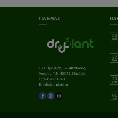
ΓΙΑ ΕΜΑΣ
ΟΔ
22
Νοέ
22
Νοέ
Ε.Ο. Πρέβεζας - Φιλιππιάδας,
Λούρος, Τ.Κ. 48061, Πρέβεζα
20
Τ
: 26820 31940
Σεπ
E
: info@drplant.gr
01
Ιούν