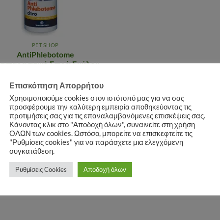
PET SHOP
AntiPhlebotome
τιπαρασιτικό Σπρέι Σκύλου
Citro 500ml
,00
€
Επισκόπηση Απορρήτου
(τιμή συμπεριλαμβάνει Φ.Π.Α.)
Χρησιμοποιούμε cookies στον ιστότοπό μας για να σας
ΠΡΟΣΘΉΚΗ ΣΤΟ
προσφέρουμε την καλύτερη εμπειρία αποθηκεύοντας τις
προτιμήσεις σας για τις επαναλαμβανόμενες επισκέψεις σας.
ΚΑΛΆΘΙ
Κάνοντας κλικ στο "Αποδοχή όλων", συναινείτε στη χρήση
ΟΛΩΝ των cookies. Ωστόσο, μπορείτε να επισκεφτείτε τις
"Ρυθμίσεις cookies" για να παράσχετε μια ελεγχόμενη
συγκατάθεση.
Ρυθμίσεις Cookies
Αποδοχή όλων