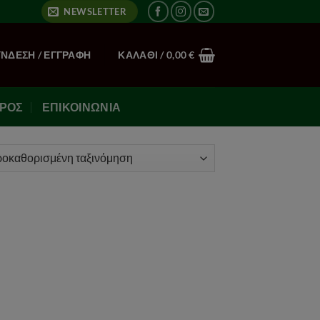
NEWSLETTER
ΎΝΔΕΣΗ / ΕΓΓΡΑΦΉ
ΚΑΛΆΘΙ /
0,00
€
ΙΡΌΣ
ΕΠΙΚΟΙΝΩΝΊΑ