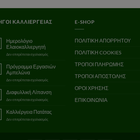
ΗΓΟΙ ΚΑΛΛΙΕΡΓΕΙΑΣ
E-SHOP
ΠΟΛΙΤΙΚΗ ΑΠΟΡΡΗΤΟΥ
Ημερολόγιο
Ελαιοκαλλιεργητή
ΠΟΛΙΤΙΚΗ COOKIES
στο
Δεν επιτρέπεται σχολιασμός
Ημερολόγιο
ΤΡΟΠΟΙ ΠΛΗΡΩΜΗΣ
Ελαιοκαλλιεργητή
Πρόγραμμα Εργασιών
Αμπελώνα
ΤΡΟΠΟΙ ΑΠΟΣΤΟΛΗΣ
στο
Δεν επιτρέπεται σχολιασμός
Πρόγραμμα
ΟΡΟΙ ΧΡΗΣΗΣ
Εργασιών
Διαφυλλική Λίπανση
Αμπελώνα
ΕΠΙΚΟΙΝΩΝΙΑ
στο
Δεν επιτρέπεται σχολιασμός
Διαφυλλική
Λίπανση
Καλλιέργεια Πατάτας
στο
Δεν επιτρέπεται σχολιασμός
Καλλιέργεια
Πατάτας