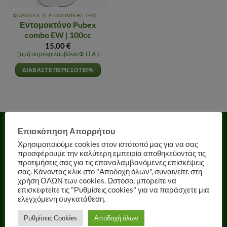
ΦΑΡΜΑΚΑ ΥΓΕΙΟΝΟΜΙΚΗΣ ΣΗΜΑΣΙΑΣ
Εντομοκτόνο Pubex
combo EW | 100cc
15,00
€
(τιμή συμπεριλαμβάνει Φ.Π.Α.)
ΔΙΑΒΆΣΤΕ ΠΕΡΙΣΣΌΤΕΡΑ
Επισκόπηση Απορρήτου
ΓΙΑ ΕΜΑΣ
Χρησιμοποιούμε cookies στον ιστότοπό μας για να σας
προσφέρουμε την καλύτερη εμπειρία αποθηκεύοντας τις
προτιμήσεις σας για τις επαναλαμβανόμενες επισκέψεις
σας. Κάνοντας κλικ στο "Αποδοχή όλων", συναινείτε στη
χρήση ΟΛΩΝ των cookies. Ωστόσο, μπορείτε να
επισκεφτείτε τις "Ρυθμίσεις cookies" για να παράσχετε μια
ελεγχόμενη συγκατάθεση.
Ρυθμίσεις Cookies
Αποδοχή όλων