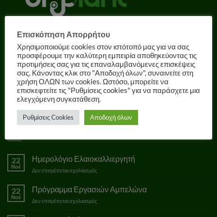
Επισκόπηση Απορρήτου
Χρησιμοποιούμε cookies στον ιστότοπό μας για να σας
Ε.Ο. Πρέβεζας - Φιλιππιάδας,
προσφέρουμε την καλύτερη εμπειρία αποθηκεύοντας τις
Λούρος, Τ.Κ. 48061, Πρέβεζα
προτιμήσεις σας για τις επαναλαμβανόμενες επισκέψεις
Τ
: 26820 31940
σας. Κάνοντας κλικ στο "Αποδοχή όλων", συναινείτε στη
E
: info@drplant.gr
χρήση ΟΛΩΝ των cookies. Ωστόσο, μπορείτε να
επισκεφτείτε τις "Ρυθμίσεις cookies" για να παράσχετε μια
ελεγχόμενη συγκατάθεση.
Ρυθμίσεις Cookies
Αποδοχή όλων
ΟΔΗΓΟΙ ΚΑΛΛΙΕΡΓΕΙΑΣ
Ημερολόγιο Ελαιοκαλλιεργητή
22
Νοέ
στο
Δεν επιτρέπεται σχολιασμός
Ημερολόγιο
Ελαιοκαλλιεργητή
Πρόγραμμα Εργασιών Αμπελώνα
22
Νοέ
στο
Δεν επιτρέπεται σχολιασμός
Πρόγραμμα
Εργασιών