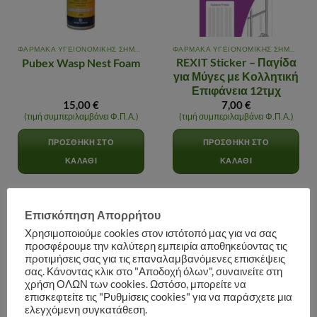
ΦΑΡΜΑΚΑ ΥΓΕΙΟΝΟΜΙΚΗΣ ΣΗΜΑΣΙΑΣ
ΦΑΡΜΑΚΑ ΥΓΕΙΟΝΟΜΙΚΗΣ ΣΗΜΑΣΙΑΣ
REXIT Sticker – Παγίδα
Pubex Wasp Nest Foam
για Μύγες με Κολλητική
Επιφάνεια 12τμχ
15,00
€
7,00
€
(τιμή συμπεριλαμβάνει Φ.Π.Α.)
(τιμή συμπεριλαμβάνει Φ.Π.Α.)
ΠΡΟΣΘΉΚΗ ΣΤΟ
ΠΡΟΣΘΉΚΗ ΣΤΟ
ΚΑΛΆΘΙ
ΚΑΛΆΘΙ
Επισκόπηση Απορρήτου
Χρησιμοποιούμε cookies στον ιστότοπό μας για να σας
Αγαπημένα
Αγαπημένα
προσφέρουμε την καλύτερη εμπειρία αποθηκεύοντας τις
προτιμήσεις σας για τις επαναλαμβανόμενες επισκέψεις
σας. Κάνοντας κλικ στο "Αποδοχή όλων", συναινείτε στη
χρήση ΟΛΩΝ των cookies. Ωστόσο, μπορείτε να
επισκεφτείτε τις "Ρυθμίσεις cookies" για να παράσχετε μια
ελεγχόμενη συγκατάθεση.