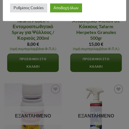
Ρυθμίσεις Cookies
Αποδοχή όλων
ΦΑΡΜΑΚΑ ΥΓΕΙΟΝΟΜΙΚΗΣ ΣΗΜΑΣΙΑΣ
ΦΑΡΜΑΚΑ ΥΓΕΙΟΝΟΜΙΚΗΣ ΣΗΜΑΣΙΑΣ
Tafarm Pubex-T
Απωθητικό Φιδιών σε
Εντομοαπωθητικό
Κόκκους Tafarm
Spray για Ψύλλους /
Herpetex Granules
Κοριούς 200ml
500gr
8,00
€
15,00
€
(τιμή συμπεριλαμβάνει Φ.Π.Α.)
(τιμή συμπεριλαμβάνει Φ.Π.Α.)
ΠΡΟΣΘΉΚΗ ΣΤΟ
ΠΡΟΣΘΉΚΗ ΣΤΟ
ΚΑΛΆΘΙ
ΚΑΛΆΘΙ
Αγαπημένα
Αγαπημένα
ΕΞΑΝΤΛΗΜΈΝΟ
ΕΞΑΝΤΛΗΜΈΝΟ