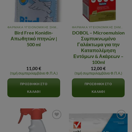
ΦΑΡΜΑΚΑ ΥΓΕΙΟΝΟΜΙΚΗΣ ΣΗΜΑΣΙΑΣ
ΦΑΡΜΑΚΑ ΥΓΕΙΟΝΟΜΙΚΗΣ ΣΗΜΑΣΙΑΣ
Bird Free Konidin-
DOBOL – Microemulsion
Απωθητικό πτηνών |
Συμπυκνωμένο
500 ml
Γαλάκτωμα για την
Καταπολέμηση
Εντόμων & Ακάρεων –
100ml
11,00
€
12,00
€
(τιμή συμπεριλαμβάνει Φ.Π.Α.)
(τιμή συμπεριλαμβάνει Φ.Π.Α.)
ΠΡΟΣΘΉΚΗ ΣΤΟ
ΠΡΟΣΘΉΚΗ ΣΤΟ
ΚΑΛΆΘΙ
ΚΑΛΆΘΙ
Αγαπημένα
Αγαπημένα