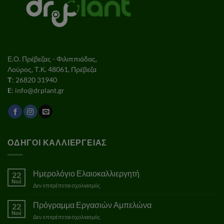
Ε.Ο. Πρέβεζας - Φιλιππιάδας,
Λούρος, Τ.Κ. 48061, Πρέβεζα
Τ
: 26820 31940
E
: info@drplant.gr
ΟΔΗΓΟΙ ΚΑΛΛΙΕΡΓΕΙΑΣ
Ημερολόγιο Ελαιοκαλλιεργητή
22
Νοέ
στο
Δεν επιτρέπεται σχολιασμός
Ημερολόγιο
Ελαιοκαλλιεργητή
Πρόγραμμα Εργασιών Αμπελώνα
22
Νοέ
στο
Δεν επιτρέπεται σχολιασμός