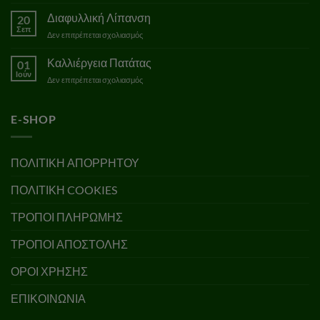
Πρόγραμμα
Εργασιών
Διαφυλλική Λίπανση
20
Αμπελώνα
Σεπ
στο
Δεν επιτρέπεται σχολιασμός
Διαφυλλική
Λίπανση
Καλλιέργεια Πατάτας
01
Ιούν
στο
Δεν επιτρέπεται σχολιασμός
Καλλιέργεια
Πατάτας
E-SHOP
ΠΟΛΙΤΙΚΗ ΑΠΟΡΡΗΤΟΥ
ΠΟΛΙΤΙΚΗ COOKIES
ΤΡΟΠΟΙ ΠΛΗΡΩΜΗΣ
ΤΡΟΠΟΙ ΑΠΟΣΤΟΛΗΣ
ΟΡΟΙ ΧΡΗΣΗΣ
ΕΠΙΚΟΙΝΩΝΙΑ