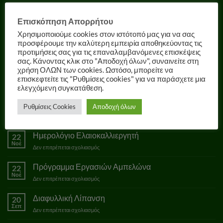
Επισκόπηση Απορρήτου
Ε.Ο. Πρέβεζας - Φιλιππιάδας,
Λούρος, Τ.Κ. 48061, Πρέβεζα
Χρησιμοποιούμε cookies στον ιστότοπό μας για να σας
Τ
: 26820 31940
προσφέρουμε την καλύτερη εμπειρία αποθηκεύοντας τις
προτιμήσεις σας για τις επαναλαμβανόμενες επισκέψεις
E
: info@drplant.gr
σας. Κάνοντας κλικ στο "Αποδοχή όλων", συναινείτε στη
χρήση ΟΛΩΝ των cookies. Ωστόσο, μπορείτε να
επισκεφτείτε τις "Ρυθμίσεις cookies" για να παράσχετε μια
ελεγχόμενη συγκατάθεση.
ΟΔΗΓΟΙ ΚΑΛΛΙΕΡΓΕΙΑΣ
Ρυθμίσεις Cookies
Αποδοχή όλων
Ημερολόγιο Ελαιοκαλλιεργητή
22
Νοέ
στο
Δεν επιτρέπεται σχολιασμός
Ημερολόγιο
Ελαιοκαλλιεργητή
Πρόγραμμα Εργασιών Αμπελώνα
22
Νοέ
στο
Δεν επιτρέπεται σχολιασμός
Πρόγραμμα
Εργασιών
Διαφυλλική Λίπανση
20
Αμπελώνα
Σεπ
στο
Δεν επιτρέπεται σχολιασμός
Διαφυλλική