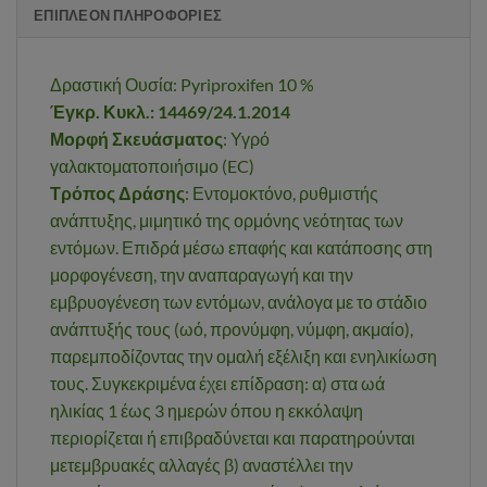
ΕΠΙΠΛΈΟΝ ΠΛΗΡΟΦΟΡΊΕΣ
Δραστική Ουσία: Pyriproxifen 10 %
Έγκρ. Κυκλ.: 14469/24.1.2014
Μορφή Σκευάσματος
: Υγρό
γαλακτοματοποιήσιμο (EC)
Τρόπος Δράσης
: Εντομοκτόνο, ρυθμιστής
ανάπτυξης, μιμητικό της ορμόνης νεότητας των
εντόμων. Επιδρά μέσω επαφής και κατάποσης στη
μορφογένεση, την αναπαραγωγή και την
εμβρυογένεση των εντόμων, ανάλογα με το στάδιο
ανάπτυξής τους (ωό, προνύμφη, νύμφη, ακμαίο),
παρεμποδίζοντας την ομαλή εξέλιξη και ενηλικίωση
τους. Συγκεκριμένα έχει επίδραση: α) στα ωά
ηλικίας 1 έως 3 ημερών όπου η εκκόλαψη
περιορίζεται ή επιβραδύνεται και παρατηρούνται
μετεμβρυακές αλλαγές β) αναστέλλει την