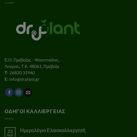
παραλλαγές.
Οι
επιλογές
μπορούν
να
επιλεγούν
στη
σελίδα
του
Ε.Ο. Πρέβεζας - Φιλιππιάδας,
προϊόντος
Λούρος, Τ.Κ. 48061, Πρέβεζα
Τ
: 26820 31940
E
: info@drplant.gr
ΟΔΗΓΟΙ ΚΑΛΛΙΕΡΓΕΙΑΣ
Ημερολόγιο Ελαιοκαλλιεργητή
22
Νοέ