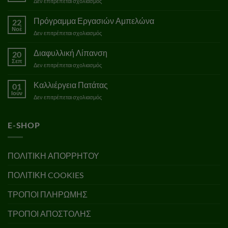
στο
Δεν επιτρέπεται σχολιασμός
Ημερολόγιο
Ελαιοκαλλιεργητή
Πρόγραμμα Εργασιών Αμπελώνα
22
Νοέ
στο
Δεν επιτρέπεται σχολιασμός
Πρόγραμμα
Εργασιών
Διαφυλλική Λίπανση
20
Αμπελώνα
Σεπ
στο
Δεν επιτρέπεται σχολιασμός
Διαφυλλική
Λίπανση
Καλλιέργεια Πατάτας
01
Ιούν
στο
Δεν επιτρέπεται σχολιασμός
Καλλιέργεια
Πατάτας
E-SHOP
ΠΟΛΙΤΙΚΗ ΑΠΟΡΡΗΤΟΥ
ΠΟΛΙΤΙΚΗ COOKIES
ΤΡΟΠΟΙ ΠΛΗΡΩΜΗΣ
ΤΡΟΠΟΙ ΑΠΟΣΤΟΛΗΣ