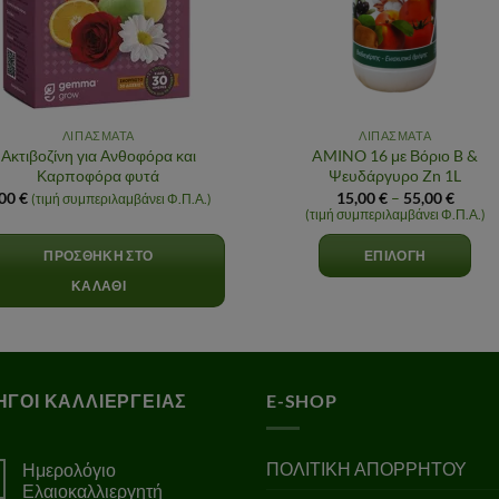
ΛΙΠΑΣΜΑΤΑ
ΛΙΠΑΣΜΑΤΑ
Ακτιβοζίνη για Ανθοφόρα και
AMINO 16 με Βόριο B &
Καρποφόρα φυτά
Ψευδάργυρο Zn 1L
Price
,00
€
15,00
€
–
55,00
€
(τιμή συμπεριλαμβάνει Φ.Π.Α.)
range:
(τιμή συμπεριλαμβάνει Φ.Π.Α.)
15,00 
throu
ΠΡΟΣΘΉΚΗ ΣΤΟ
ΕΠΙΛΟΓΉ
55,00 
ΚΑΛΆΘΙ
Αυτό
το
προϊόν
έχει
ΗΓΟΙ ΚΑΛΛΙΕΡΓΕΙΑΣ
E-SHOP
πολλαπλές
παραλλαγές.
ΠΟΛΙΤΙΚΗ ΑΠΟΡΡΗΤΟΥ
Ημερολόγιο
Οι
Ελαιοκαλλιεργητή
επιλογές