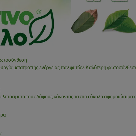
 φωτοσύνθεση
ουργία μετατροπής ενέργειας των φυτών. Καλύτερη φωτοσύνθεση
ς
τα λιπάσματα του εδάφους κάνοντας τα πιο εύκολα αφομοιώσιμα α
έρα
ν