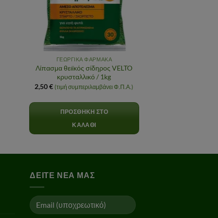
ΓΕΩΡΓΙΚΑ ΦΑΡΜΑΚΑ
Λίπασμα θειϊκός σίδηρος VELTO
κρυσταλλικό / 1kg
2,50
€
(τιμή συμπεριλαμβάνει Φ.Π.Α.)
€
gh
ΠΡΟΣΘΉΚΗ ΣΤΟ
€
ΚΑΛΆΘΙ
ΔΕΊΤΕ ΝΈΑ ΜΑΣ