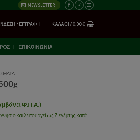
NEWSLETTER
ΎΝΔΕΣΗ / ΕΓΓΡΑΦΉ
ΚΑΛΆΘΙ /
0,00
€
ΙΡΌΣ
ΕΠΙΚΟΙΝΩΝΊΑ
ΑΣΜΑΤΑ
500g
μβάνει Φ.Π.Α.)
γνήσιο και λειτουργεί ως διεγέρτης κατά
.
α