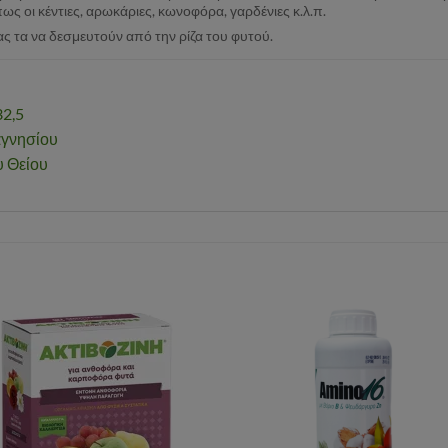
ως οι κέντιες, αρωκάριες, κωνοφόρα, γαρδένιες κ.λ.π.
ς τα να δεσμευτούν από την ρίζα του φυτού.
32,5
αγνησίου
υ Θείου
Αγαπημένα
Αγαπημ