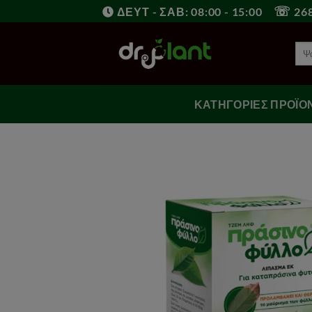
Μετάβαση
☏
ΔΕΥΤ - ΣΑΒ: 08:00 - 15:00
268
στο
περιεχόμενο
Ανα
για:
ΚΑΤΗΓΟΡΊΕΣ ΠΡΟΪΌ