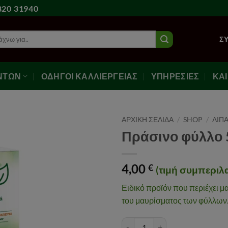
20 31940
ζήτηση
Σ
ΝΤΩΝ
ΟΔΗΓΟΙ ΚΑΛΛΙΕΡΓΕΙΑΣ
ΥΠΗΡΕΣΙΕΣ
ΚΑ
ΑΡΧΙΚΉ ΣΕΛΊΔΑ
/
SHOP
/
ΛΙΠ
Πράσινο φύλλο 
Αγαπημένα
4,00
€
(τιμή συμπεριλα
Ειδικό προϊόν που περιέχει μα
του μαυρίσματος των φύλλων
Πράσινο φύλλο 500g ποσότητ