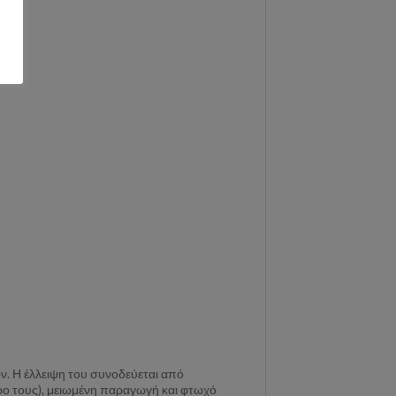
ών. Η έλλειψη του συνοδεύεται από
τρο τους), μειωμένη παραγωγή και φτωχό