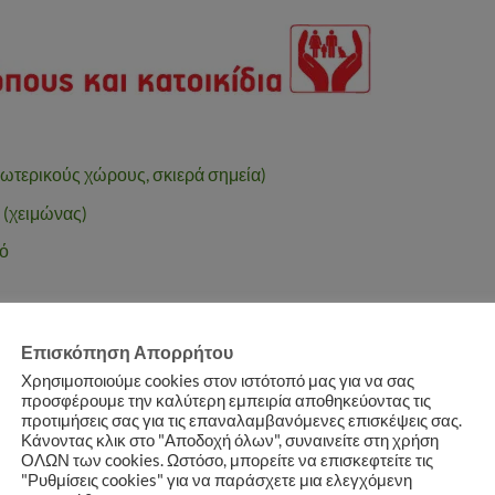
σωτερικούς χώρους, σκιερά σημεία)
 (χειμώνας)
ρό
Επισκόπηση Απορρήτου
 σούπας σε μεσαίες γλάστρες (30 εκ.) ή 50-60 g ανά τ.μ.
ύπας σε 1 λίτρο νερό ή 100 g σε 10 λίτρα και ποτίστε
Χρησιμοποιούμε cookies στον ιστότοπό μας για να σας
προσφέρουμε την καλύτερη εμπειρία αποθηκεύοντας τις
10-12 g (ενδεικτική δόση)
προτιμήσεις σας για τις επαναλαμβανόμενες επισκέψεις σας.
Κάνοντας κλικ στο "Αποδοχή όλων", συναινείτε στη χρήση
ΟΛΩΝ των cookies. Ωστόσο, μπορείτε να επισκεφτείτε τις
"Ρυθμίσεις cookies" για να παράσχετε μια ελεγχόμενη