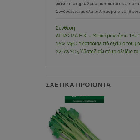
ριζικό σύστημα. Χρησιμοποιείται σε φυτά όπ
Συνδυάζεται με όλα τα λιπάσματα βοηθώντα
Σύνθεση
ΛΙΠΑΣΜΑ Ε.Κ. – Θειικό μαγνήσιο 16+ 
16% MgO Υδατοδιαλυτό οξείδιο του μ
32,5% SO
Υδατοδιαλυτό τριοξείδιο το
3
ΣΧΕΤΙΚΆ ΠΡΟΪΌΝΤΑ
Αγαπημένα
Αγαπημένα
ΛΗΜΈΝΟ