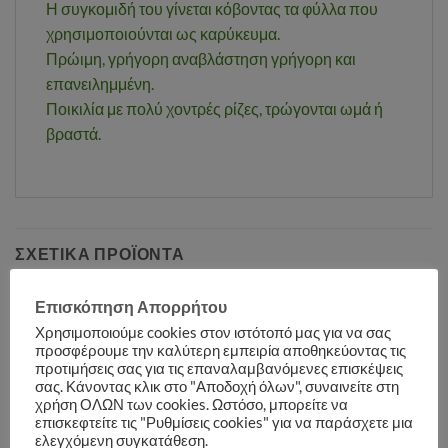
Η συγκομιδή του γίνεται κόβοντας τα φύλλα που
χρησιμοποιούνται ως καρύκευμα.
Πρώιμη, γρήγορη αναβλάστηση γρήγορη και
επανειλημμένη.
Ποικιλία με πολύ χοντρές ρίζες, τρώγονται ωμά ή
βραστά.
ΣΧΕΤΙΚΆ ΠΡΟΪΌΝΤΑ
Επισκόπηση Απορρήτου
Χρησιμοποιούμε cookies στον ιστότοπό μας για να σας
Αγαπημένα
Αγαπημένα
προσφέρουμε την καλύτερη εμπειρία αποθηκεύοντας τις
προτιμήσεις σας για τις επαναλαμβανόμενες επισκέψεις
σας. Κάνοντας κλικ στο "Αποδοχή όλων", συναινείτε στη
χρήση ΟΛΩΝ των cookies. Ωστόσο, μπορείτε να
επισκεφτείτε τις "Ρυθμίσεις cookies" για να παράσχετε μια
ελεγχόμενη συγκατάθεση.