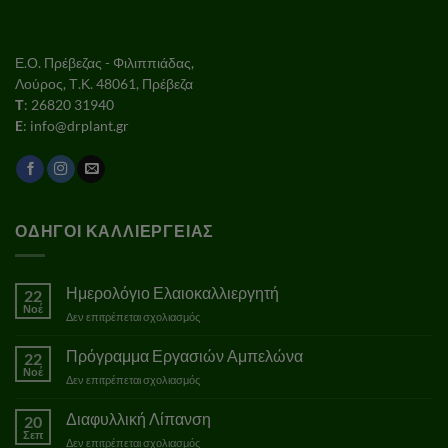
Ε.Ο. Πρέβεζας - Φιλιππιάδας,
Λούρος, Τ.Κ. 48061, Πρέβεζα
Τ
: 26820 31940
E
: info@drplant.gr
ΟΔΗΓΟΙ ΚΑΛΛΙΕΡΓΕΙΑΣ
Ημερολόγιο Ελαιοκαλλιεργητή
22
Νοέ
στο
Δεν επιτρέπεται σχολιασμός
Ημερολόγιο
Ελαιοκαλλιεργητή
Πρόγραμμα Εργασιών Αμπελώνα
22
Νοέ
στο
Δεν επιτρέπεται σχολιασμός
Πρόγραμμα
Εργασιών
Διαφυλλική Λίπανση
20
Αμπελώνα
Σεπ
στο
Δεν επιτρέπεται σχολιασμός