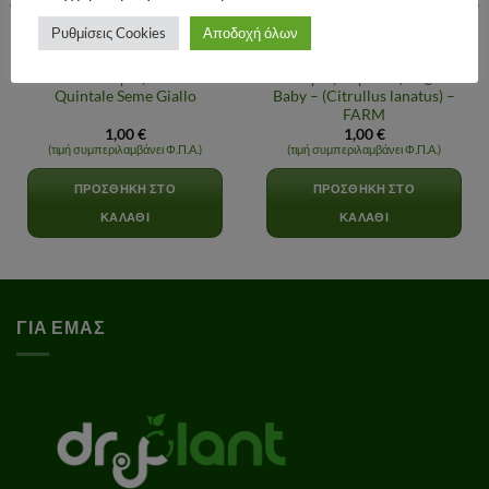
Ρυθμίσεις Cookies
Αποδοχή όλων
ΣΠΟΡΟΙ - ΒΟΛΒΟΙ
ΣΠΟΡΟΙ - ΒΟΛΒΟΙ
FARM – Σπόρος Κολοκύθα
Σπόρος Καρπούζι Sugar
Quintale Seme Giallo
Baby – (Citrullus lanatus) –
FARM
1,00
€
1,00
€
(τιμή συμπεριλαμβάνει Φ.Π.Α.)
(τιμή συμπεριλαμβάνει Φ.Π.Α.)
ΠΡΟΣΘΉΚΗ ΣΤΟ
ΠΡΟΣΘΉΚΗ ΣΤΟ
ΚΑΛΆΘΙ
ΚΑΛΆΘΙ
ΓΙΑ ΕΜΑΣ