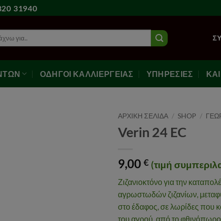
20 31940
ζήτηση
Σ
ΝΤΩΝ
ΟΔΗΓΟΙ ΚΑΛΛΙΕΡΓΕΙΑΣ
ΥΠΗΡΕΣΙΕΣ
ΚΑ
ΑΡΧΙΚΉ ΣΕΛΊΔΑ
/
SHOP
/
ΓΕΩ
Verin 24 EC
Αγαπημένα
9,00
€
(τιμή συμπεριλα
Ζιζανιοκτόνο για την καταπο
αγρωστωδών ζιζανίων, μεταφυ
στο έδαφος, σε λωρίδες που 
του αγρού, από το φθινόπωρο 