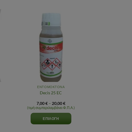
ένα
Αγαπημένα
ΕΝΤΟΜΟΚΤΟΝΑ
Decis 25 EC
Price
7,00
€
–
20,00
€
range:
(τιμή συμπεριλαμβάνει Φ.Π.Α.)
7,00 €
h
through
ΕΠΙΛΟΓΉ
20,00 €
Αυτό