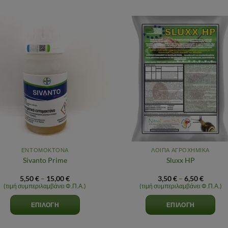
Αγαπημένα
Αγαπημ
ΕΝΤΟΜΟΚΤΟΝΑ
ΛΟΙΠΑ ΑΓΡΟΧΗΜΙΚΑ
Sivanto Prime
Sluxx HP
Price
Price
5,50
€
–
15,00
€
3,50
€
–
6,50
€
range:
range:
(τιμή συμπεριλαμβάνει Φ.Π.Α.)
(τιμή συμπεριλαμβάνει Φ.Π.Α.)
5,50 €
3,50 €
through
throug
ΕΠΙΛΟΓΉ
ΕΠΙΛΟΓΉ
15,00 €
6,50 €
Αυτό
Αυτό