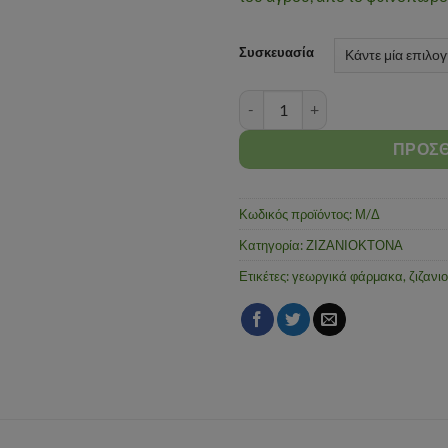
Συσκευασία
Verin 24 EC ποσότητα
ΠΡΟΣΘ
Κωδικός προϊόντος:
Μ/Δ
Κατηγορία:
ΖΙΖΑΝΙΟΚΤΟΝΑ
Ετικέτες:
γεωργικά φάρμακα
,
ζιζανι