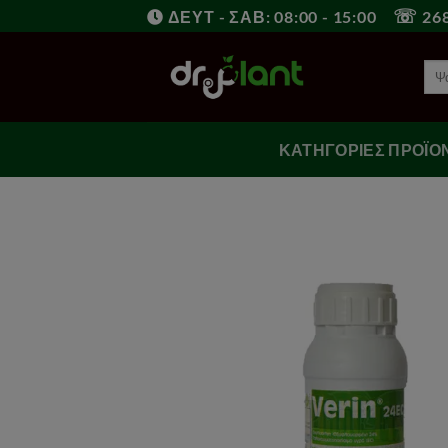
Μετάβαση
☏
ΔΕΥΤ - ΣΑΒ: 08:00 - 15:00
268
στο
περιεχόμενο
Ανα
για:
ΚΑΤΗΓΟΡΊΕΣ ΠΡΟΪΌ