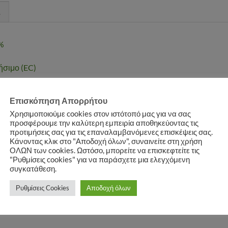
Σ
%
σιμο (EC)
τήσιων πλατύφυλλων και αγρωστωδών ζιζανίων, μεταφυτρωτικά. 
Επισκόπηση Απορρήτου
30% της συνολικής επιφάνειας του αγρού, από το φθινόπωρο έως 
Χρησιμοποιούμε cookies στον ιστότοπό μας για να σας
προσφέρουμε την καλύτερη εμπειρία αποθηκεύοντας τις
 αγρωστώδη
προτιμήσεις σας για τις επαναλαμβανόμενες επισκέψεις σας.
Κάνοντας κλικ στο "Αποδοχή όλων", συναινείτε στη χρήση
έλι οινοποιήσιμο, Αχλαδιά, Αχλαδομηλιά, Βερικοκιά, Βυσσινιά, 
ΟΛΩΝ των cookies. Ωστόσο, μπορείτε να επισκεφτείτε τις
"Ρυθμίσεις cookies" για να παράσχετε μια ελεγχόμενη
Λεμονιά, Μανταρινιά, Μηλιά, Μουσμουλιά, Πορτοκαλιά, Ροδακινιά
συγκατάθεση.
Ρυθμίσεις Cookies
Αποδοχή όλων