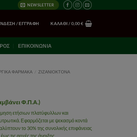
NEWSLETTER
ΎΝΔΕΣΗ / ΕΓΓΡΑΦΉ
ΚΑΛΆΘΙ /
0,00
€
ΙΡΌΣ
ΕΠΙΚΟΙΝΩΝΊΑ
ΡΓΙΚΑ ΦΑΡΜΑΚΑ
/
ΖΙΖΑΝΙΟΚΤΟΝΑ
μβάνει Φ.Π.Α.)
λέμηση ετήσιων πλατύφυλλων και
τρωτικά. Εφαρμόζεται με ψεκασμό κοντά
καλύπτουν το 30% της συνολικής επιφάνειας
έως τις αρχές της άνοιξης.